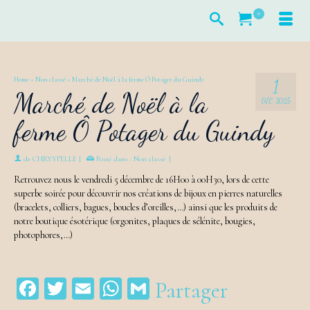
0
Home
»
Non classé
»
Marché de Noël à la ferme Ô Potager du Guindy
1
Marché de Noël à la
DÉC 2025
ferme Ô Potager du Guindy
de
CHRYSTELLE
|
Posté dans :
Non classé
|
Retrouvez nous le vendredi 5 décembre de 16H00 à 00H30, lors de cette
superbe soirée pour découvrir nos créations de bijoux en pierres naturelles
(bracelets, colliers, bagues, boucles d’oreilles,…) ainsi que les produits de
notre boutique ésotérique (orgonites, plaques de sélénite, bougies,
photophores,…)
Facebook
Twitter
Email
WhatsApp
Gmail
Partager