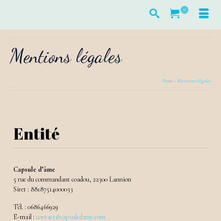
0
Mentions légales
Home
»
Mentions légales
Entité
Capsule d’âme
5 rue du commandant coadou, 22300 Lannion
Siret : 88187514000033
Tél. : 0686466929
E-mail :
contact@capsuledame.com