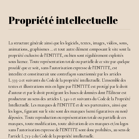
Propriété intellectuelle
La structure générale ainsi que les logiciels, textes, images, vidéos, sons,
animations, graphismes … et tout autre élément composant le site sont la
propriété exclusive de l’ENTITE, ou bien sont régulièrement exploités
sous licence. Toute représentation totale ou partielle de ce site par quelque
procédé que ce soit, sans l’autorisation expresse de l’ENTITE, est
interdite et constituerait une contrefaçon sanctionnée par les articles
L.335-2 et suivants du Code de la propriété intellectuelle. L’ensemble des
textes et illustrations mis en ligne par l’ENTITE est protégé par le droit
d’auteur et par le droit protégeant les bases de données dont l’Editeur est
producteur au sens des articles L 341-1 et suivants du Code de la Propriété
Intellectuelle. Les marques de l’ENTITE et de ses partenaires, ainsi que
les logos, figurant sur le site sont des marques (semi figuratives ou non)
déposées. Toute reproduction ou représentation totale ou partielle de ces
marques, toute modification, toute altération de ces marques et/ou logos
sans l’autorisation expresse de l’ENTITE sont donc prohibées, au sens de
l’article L.713-2 du Code de la propriété intellectuelle.