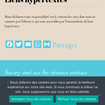
Nous déclinons toute responsabilité sur le contenu des sites dont nous ne
sommes pas l’éditeur et qui sont accessibles par l’intermédiaire de liens
hypertextes.
Facebook
Twitter
Email
WhatsApp
Gmail
Partager
Suivez-moi sur les réseaux sociaux
Facebook
Instagram
Nous utilisons des cookies pour vous garantir la meilleure
expérience sur notre site web. Si vous continuez à utiliser ce
site, nous supposerons que vous en êtes satisfait.
Accepter tous les cookies
Refuser tous les cookies
Politique de confidentialité
Mentions légales
Plan de mon site
Contact
CGV