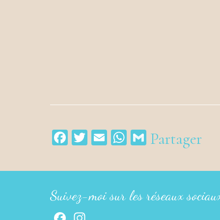
Facebook
Twitter
Email
WhatsApp
Gmail
Partager
Suivez-moi sur les réseaux sociau
Facebook
Instagram