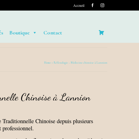
Accueil
és
Boutique
Contact
Home
»
Réflexologie – Médecine chinoise à Lannion
nnelle Chinoise à Lannion
 Traditionnelle Chinoise depuis plusieurs
 professionnel.