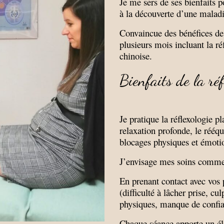
Je me sers de ses bienfaits p
à la découverte d’une mala
Convaincue des bénéfices de 
plusieurs mois incluant la ré
chinoise.
Bienfaits de la réf
Je pratique la réflexologie p
relaxation profonde, le rééqu
blocages physiques et émotio
J’envisage mes soins comme u
En prenant contact avec vos p
(difficulté à lâcher prise, cu
physiques, manque de confi
Chaque séance apporte un él