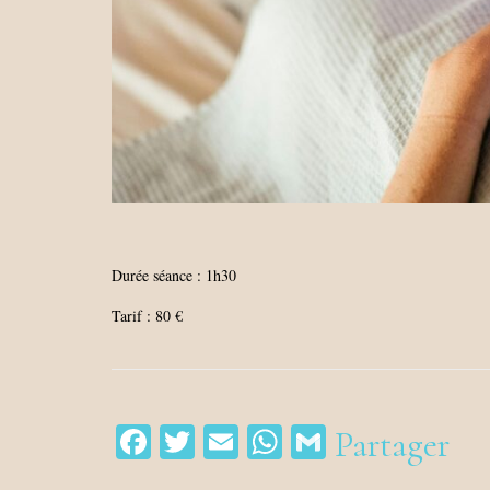
Durée séance : 1h30
Tarif : 80 €
Facebook
Twitter
Email
WhatsApp
Gmail
Partager