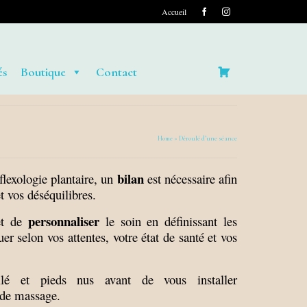
Accueil
és
Boutique
Contact
Home
»
Déroulé d’une séance
bilan
flexologie plantaire, un
est nécessaire afin
 vos déséquilibres.
personnaliser
et de
le soin en définissant les
er selon vos attentes, votre état de santé et vos
llé et pieds nus avant de vous installer
 de massage.