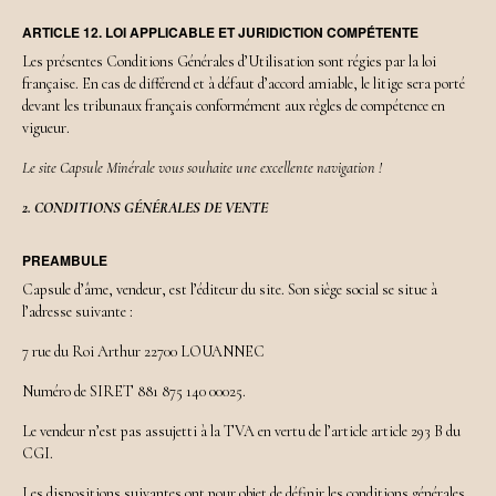
ARTICLE 12. LOI APPLICABLE ET JURIDICTION COMPÉTENTE
Les présentes Conditions Générales d’Utilisation sont régies par la loi
française. En cas de différend et à défaut d’accord amiable, le litige sera porté
devant les tribunaux français conformément aux règles de compétence en
vigueur.
Le site Capsule Minérale vous souhaite une excellente navigation !
2. CONDITIONS GÉNÉRALES DE VENTE
PREAMBULE
Capsule d’âme, vendeur, est l’éditeur du site. Son siège social se situe à
l’adresse suivante :
7 rue du Roi Arthur 22700 LOUANNEC
Numéro de SIRET 881 875 140 00025.
Le vendeur n’est pas assujetti à la TVA en vertu de l’article article 293 B du
CGI.
Les dispositions suivantes ont pour objet de définir les conditions générales