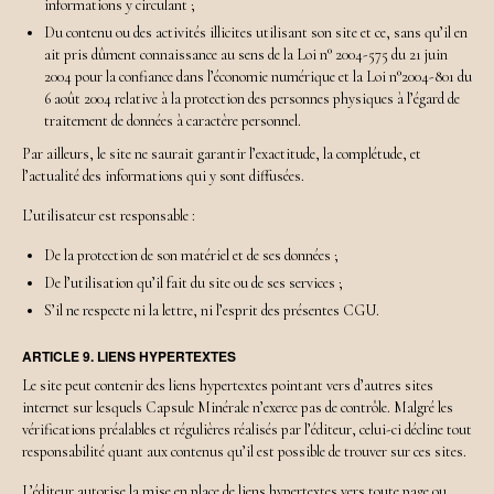
informations y circulant ;
Du contenu ou des activités illicites utilisant son site et ce, sans qu’il en
ait pris dûment connaissance au sens de la Loi n° 2004-575 du 21 juin
2004 pour la confiance dans l’économie numérique et la Loi n°2004-801 du
6 août 2004 relative à la protection des personnes physiques à l’égard de
traitement de données à caractère personnel.
Par ailleurs, le site ne saurait garantir l’exactitude, la complétude, et
l’actualité des informations qui y sont diffusées.
L’utilisateur est responsable :
De la protection de son matériel et de ses données ;
De l’utilisation qu’il fait du site ou de ses services ;
S’il ne respecte ni la lettre, ni l’esprit des présentes CGU.
ARTICLE 9. LIENS HYPERTEXTES
Le site peut contenir des liens hypertextes pointant vers d’autres sites
internet sur lesquels Capsule Minérale n’exerce pas de contrôle. Malgré les
vérifications préalables et régulières réalisés par l’éditeur, celui-ci décline tout
responsabilité quant aux contenus qu’il est possible de trouver sur ces sites.
L’éditeur autorise la mise en place de liens hypertextes vers toute page ou