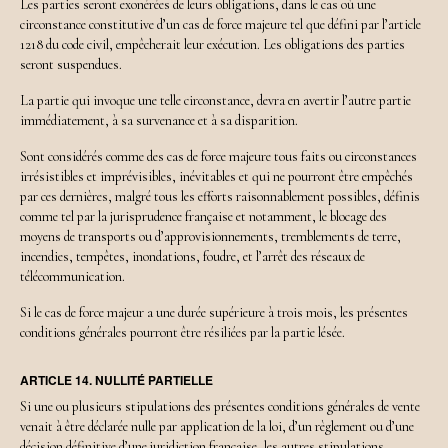
Les parties seront exonérées de leurs obligations, dans le cas où une
circonstance constitutive d’un cas de force majeure tel que défini par l’article
1218 du code civil, empêcherait leur exécution. Les obligations des parties
seront suspendues.
La partie qui invoque une telle circonstance, devra en avertir l’autre partie
immédiatement, à sa survenance et à sa disparition.
Sont considérés comme des cas de force majeure tous faits ou circonstances
irrésistibles et imprévisibles, inévitables et qui ne pourront être empêchés
par ces dernières, malgré tous les efforts raisonnablement possibles, définis
comme tel par la jurisprudence française et notamment, le blocage des
moyens de transports ou d’approvisionnements, tremblements de terre,
incendies, tempêtes, inondations, foudre, et l’arrêt des réseaux de
télécommunication.
Si le cas de force majeur a une durée supérieure à trois mois, les présentes
conditions générales pourront être résiliées par la partie lésée.
ARTICLE 14. NULLITÉ PARTIELLE
Si une ou plusieurs stipulations des présentes conditions générales de vente
venait à être déclarée nulle par application de la loi, d’un règlement ou d’une
décision définitive d’une juridiction française, les autres stipulations