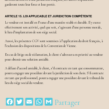
garderont toute leur force et leur portée.
ARTICLE 15. LOI APPLICABLE ET JURIDICTION COMPÉTENTE
Le vendeur est installé en France d’une manière stable et durable. Il y exerce
effectivement son activité, quel que soit, s’agissant d’une personne morale,
le lieu d’implantation de son siège social.
Aussi, les présentes CGV sont soumises à l’application du droit français, à
l’exclusion des dispositions de la Convention de Vienne.
En cas de litige ou de réclamation, le client s’adressera en priorité au vendeur
pour obtenir une solution amiable.
A défaut d’accord amiable, le client, s’il contracte en tant que consommateur,
pourra engager une procédure devant la juridiction de son choix. S’il contracte
en tant que professionnel, pourra engager une procédure devant le tribunal du
lieu du siège social du vendeur.
Facebook
Twitter
Email
WhatsApp
Gmail
Partager