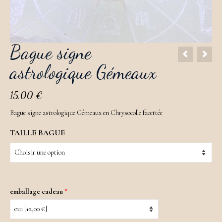
Bague signe
astrologique Gémeaux
15,00
€
Bague signe astrologique Gémeaux en Chrysocolle facettée
TAILLE BAGUE
emballage cadeau
*