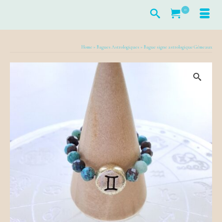
0
Home
»
Bagues Astrologiques
»
Bague signe astrologique Gémeaux