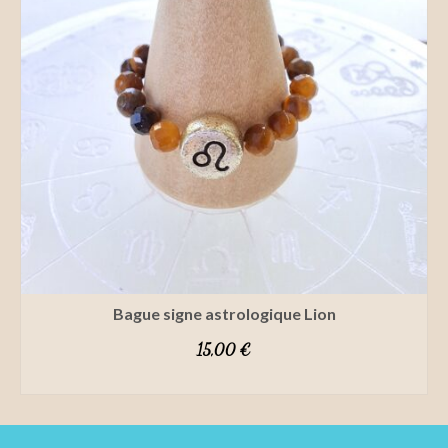
la
page
du
produit
Bague signe astrologique Lion
15,00
€
CHOIX DES OPTIONS
Ce
produit
a