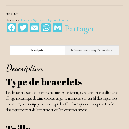
UGS :
ND
Catégories :
Bracelets
,
Signes astrologiques homme
Facebook
Twitter
Email
WhatsApp
Gmail
Partager
Description
Informations complémentaires
Description
Type de bracelets
Les bracelets sont en pierres naturelles de 8mm, avec une perle zodiaque en
alliage métallique de zinc couleur argent, montées sur un fil élastique très
résistant, beaucoup plus solide que les fils élastiques classiques. Le côté
élastique permet de le mettre et de l’enlever facilement.
Taille