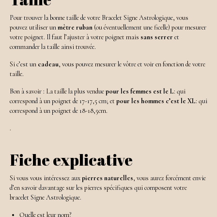
Pour trouver la bonne taille de votre Bracelet Signe Astrologique, vous
pouvez utiliser un
mètre ruban
(ou éventuellement une ficelle) pour mesurer
votre poignet. Il faut l’ajuster à votre poignet mais
sans serrer
et
commander la taille ainsi trouvée.
Si c’est un
cadeau
, vous pouvez mesurer le vôtre et voir en fonction de votre
taille.
Bon à savoir : La taille la plus vendue
pour les femmes est le L
: qui
correspond à un poignet de 17-17,5 cm; et
pour les hommes c’est le XL
: qui
correspond à un poignet de 18-18,5cm.
.
Fiche explicative
Si vous vous intéressez aux
pierres naturelles
, vous aurez forcément envie
d’en savoir davantage sur les pierres spécifiques qui composent votre
bracelet Signe Astrologique.
Quelle est leur nom?