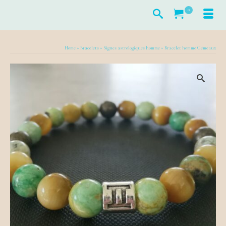
0
Home
»
Bracelets
»
Signes astrologiques homme
»
Bracelet homme Gémeaux