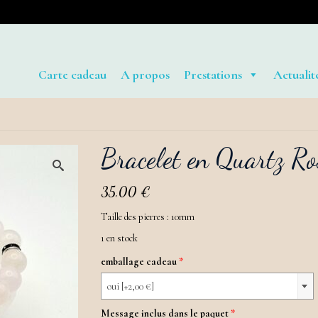
Carte cadeau
A propos
Prestations
Actualit
Bracelet en Quartz Ro
35,00
€
Taille des pierres : 10mm
1 en stock
emballage cadeau
*
oui [+2,00 €]
Message inclus dans le paquet
*