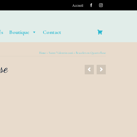
Accueil
és
Boutique
Contact
Home
»
Saint Valentin 2026
»
Bracelet en Quartz Rose
se