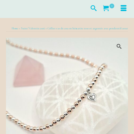
0
Home
»
Saint Valentin 2026
»
Collier ras de cou en hématite rose et argentée avec pendentif cœur