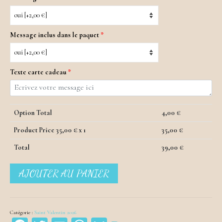
Message inclus dans le paquet
*
Texte carte cadeau
*
Option Total
4,00
€
Product Price
35,00
€ x 1
35,00
€
Total
39,00
€
quantité
AJOUTER AU PANIER
de
Collier
ras
de
Catégorie :
Saint Valentin 2026
cou