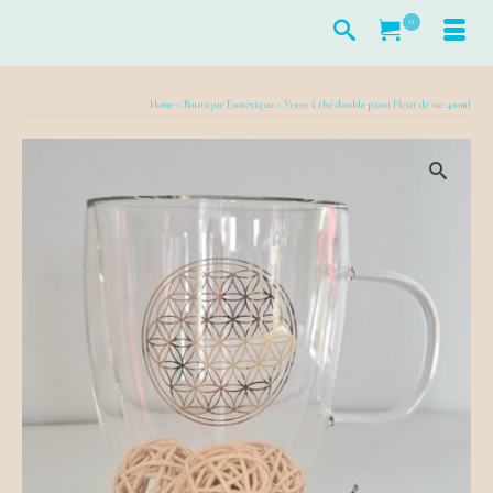
0
Home
»
Boutique Esotérique
»
Verre à thé double paroi Fleur de vie 400ml