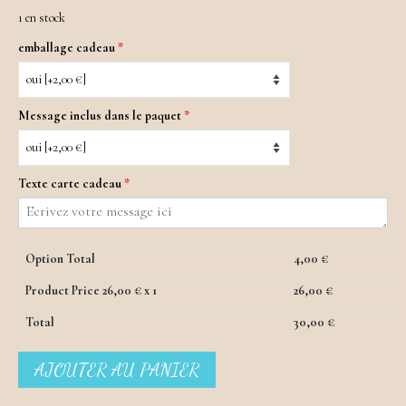
1 en stock
emballage cadeau
*
Message inclus dans le paquet
*
Texte carte cadeau
*
Option Total
4,00
€
Product Price
26,00
€ x 1
26,00
€
Total
30,00
€
quantité
AJOUTER AU PANIER
de
Verre