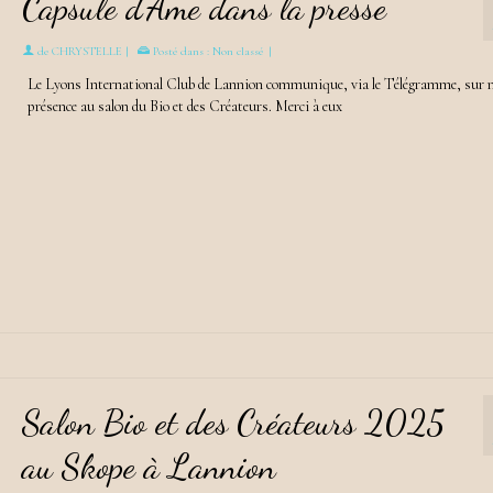
Capsule d’Âme dans la presse
de
CHRYSTELLE
|
Posté dans :
Non classé
|
Le Lyons International Club de Lannion communique, via le Télégramme, sur 
présence au salon du Bio et des Créateurs. Merci à eux
Salon Bio et des Créateurs 2025
au Skope à Lannion