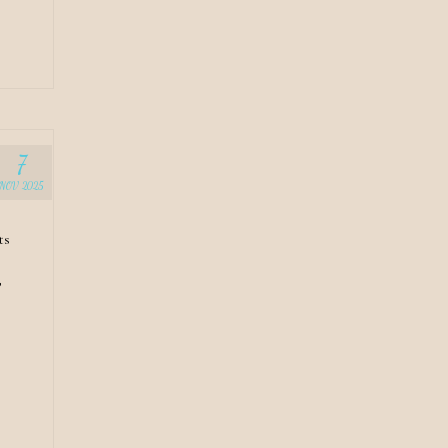
7
NOV 2025
ts
,