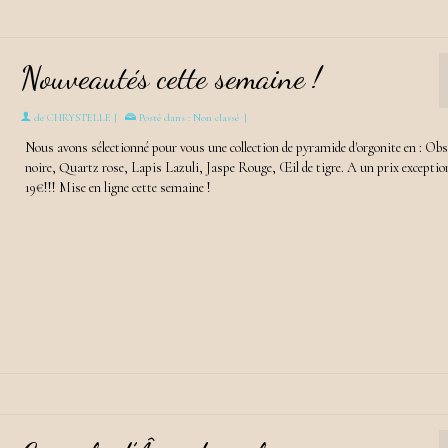
Nouveautés cette semaine !
de
CHRYSTELLE
|
Posté dans :
Non classé
|
Nous avons sélectionné pour vous une collection de pyramide d'orgonite en : Ob
noire, Quartz rose, Lapis Lazuli, Jaspe Rouge, Œil de tigre. A un prix exceptio
19€!!! Mise en ligne cette semaine !