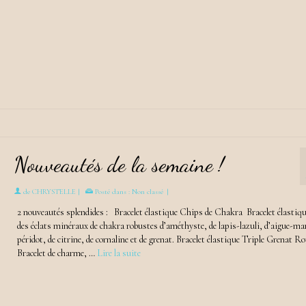
Nouveautés de la semaine !
de
CHRYSTELLE
|
Posté dans :
Non classé
|
2 nouveautés splendides : Bracelet élastique Chips de Chakra Bracelet élastiqu
des éclats minéraux de chakra robustes d’améthyste, de lapis-lazuli, d’aigue-mar
péridot, de citrine, de cornaline et de grenat. Bracelet élastique Triple Grenat R
Bracelet de charme, …
Lire la suite