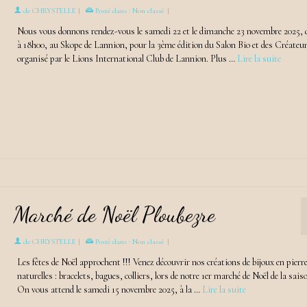
de
CHRYSTELLE
|
Posté dans :
Non classé
|
Nous vous donnons rendez-vous le samedi 22 et le dimanche 23 novembre 2025, 
à 18h00, au Skope de Lannion, pour la 3ème édition du Salon Bio et des Créateu
organisé par le Lions International Club de Lannion. Plus …
Lire la suite
Marché de Noël Ploubezre
de
CHRYSTELLE
|
Posté dans :
Non classé
|
Les fêtes de Noël approchent !!! Venez découvrir nos créations de bijoux en pierr
naturelles : bracelets, bagues, colliers, lors de notre 1er marché de Noël de la sais
On vous attend le samedi 15 novembre 2025, à la …
Lire la suite