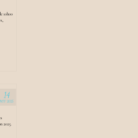
de 10h00
rs,
14
NOV 2025
es
on 2025.