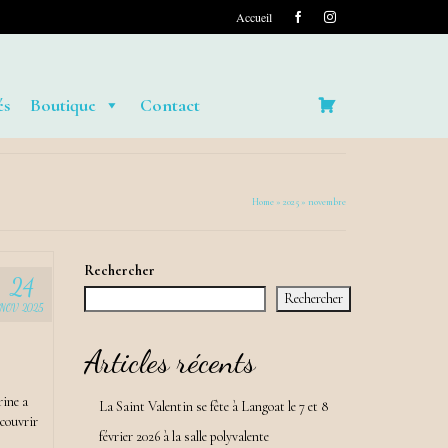
Accueil
és
Boutique
Contact
Home
»
2025
»
novembre
Rechercher
24
Rechercher
NOV 2025
Articles récents
rine a
La Saint Valentin se fête à Langoat le 7 et 8
couvrir
février 2026 à la salle polyvalente