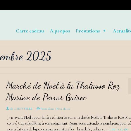
Carte cadeau
A propos
Prestations
Actualit
ovembre 2025
Marché de Noël à la Thalasso Roz
Marine de Perros Guirec
de
CHRYSTELLE
|
Posté dans :
Non classé
|
J-31 avant Noël : pour la 1ère édition de son marché de Noël, la Thalasso Roz Ma
convié Capsule d'Âme à son évènement. Nous vous attendons nombreux pour dé
nos créations de bijoux en pierres naturelles : bracelets, colliers, …
Lire la suite