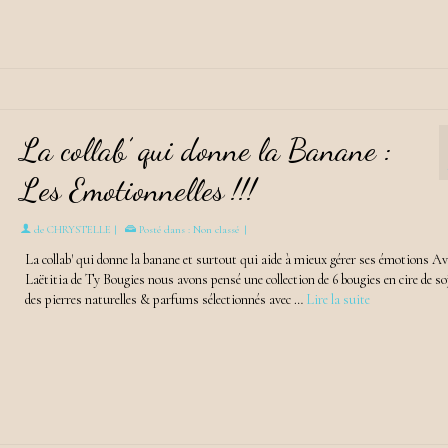
La collab’ qui donne la Banane :
Les Emotionnelles !!!
de
CHRYSTELLE
|
Posté dans :
Non classé
|
La collab' qui donne la banane et surtout qui aide à mieux gérer ses émotions Av
Laëtitia de Ty Bougies nous avons pensé une collection de 6 bougies en cire de so
des pierres naturelles & parfums sélectionnés avec …
Lire la suite