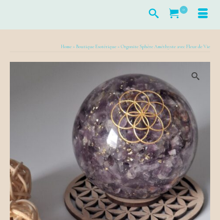
0
Home
»
Boutique Esotérique
»
Orgonite Sphère Améthyste avec Fleur de Vie