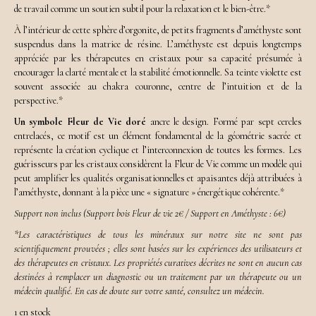
de
travail
comme
un
soutien
subtil
pour
la
relaxation
et
le
bien-
être.*
À
l’intérieur
de
cette
sphère
d’orgonite,
de
petits
fragments
d’améthyste
sont
suspendus
dans
la
matrice
de
résine.
L’améthyste
est
depuis
longtemps
appréciée
par
les
thérapeutes
en
cristaux
pour
sa
capacité
présumée
à
encourager
la
clarté
mentale
et
la
stabilité
émotionnelle.
Sa
teinte
violette
est
souvent
associée
au
chakra
couronne,
centre
de
l’intuition
et
de
la
perspective.*
Un
symbole
Fleur
de
Vie
doré
ancre
le
design.
Formé
par
sept
cercles
entrelacés,
ce
motif
est
un
élément
fondamental
de
la
géométrie
sacrée
et
représente
la
création
cyclique
et
l’interconnexion
de
toutes
les
formes.
Les
guérisseurs
par
les
cristaux
considèrent
la
Fleur
de
Vie
comme
un
modèle
qui
peut
amplifier
les
qualités
organisationnelles
et
apaisantes
déjà
attribuées
à
l’améthyste,
donnant
à
la
pièce
une «
signature »
énergétique
cohérente.*
Support non inclus (Support bois Fleur de vie 2€ / Support en Améthyste : 6€)
*Les
caractéristiques
de
tous
les
minéraux
sur
notre
site
ne
sont
pas
scientifiquement
prouvées ;
elles
sont
basées
sur
les
expériences
des
utilisateurs
et
des
thérapeutes
en
cristaux.
Les
propriétés
curatives
décrites
ne
sont
en
aucun
cas
destinées
à
remplacer
un
diagnostic
ou
un
traitement
par
un
thérapeute
ou
un
médecin
qualifié.
En
cas
de
doute
sur
votre
santé,
consultez
un
médecin.
1 en stock