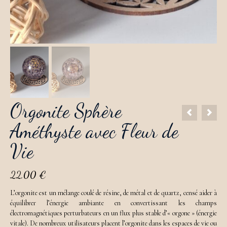
Orgonite Sphère
Améthyste avec Fleur de
Vie
22,00
€
L’orgonite
est
un
mélange
coulé
de
résine,
de
métal
et
de
quartz,
censé
aider
à
équilibrer
l’énergie
ambiante
en
convertissant
les
champs
électromagnétiques
perturbateurs
en
un
flux
plus
stable
d’«
orgone » (
énergie
vitale
).
De
nombreux
utilisateurs
placent
l’orgonite
dans
les
espaces
de
vie
ou