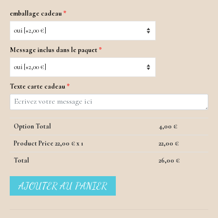
emballage cadeau
*
Message inclus dans le paquet
*
Texte carte cadeau
*
Option Total
4,00
€
Product Price
22,00
€ x 1
22,00
€
Total
26,00
€
quantité
AJOUTER AU PANIER
de
Orgonite
Sphère